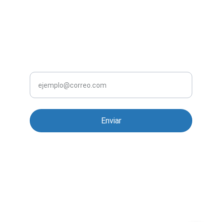
Sobre nosotros
CONTACTO
NEWSLETTER
Tu correo electrónico
Enviar
WhatsApp 55 7457 8895
contacto
contacto@evcargadores.com