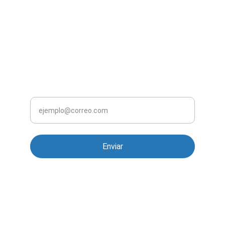
Política de reembolsos y devoluciones
Sobre nosotros
CONTACTO
NEWSLETTER
Tu correo electrónico
Enviar
WhatsApp 55 7457 8895
contacto
contacto@evcargadores.com